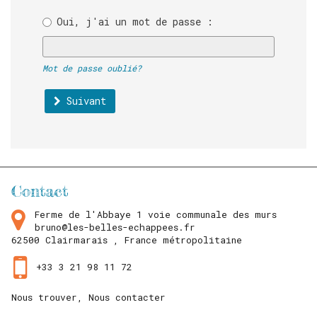
Oui, j'ai un mot de passe :
Entrez
votre
Mot de passe oublié?
mot
de
passe.
Suivant
Contact
Ferme de l'Abbaye 1 voie communale des murs
bruno@les-belles-echappees.fr
62500
Clairmarais ,
France métropolitaine
+33 3 21 98 11 72
Nous trouver, Nous contacter