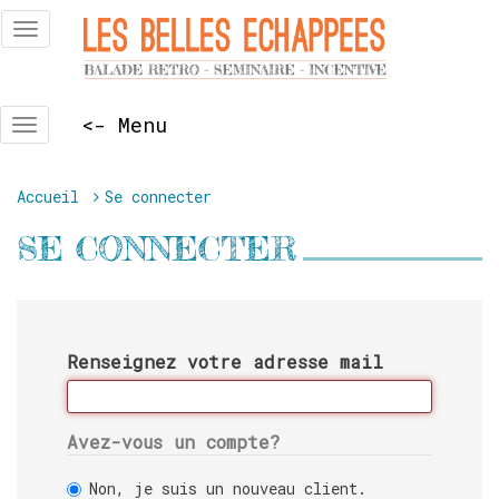
Skip
Toggle
to
navigation
content
<- Menu
Basculer
la
navigation
Vous
Accueil
Se connecter
êtes
SE CONNECTER
ici :
Renseignez votre adresse mail
Avez-vous un compte?
Non, je suis un nouveau client.